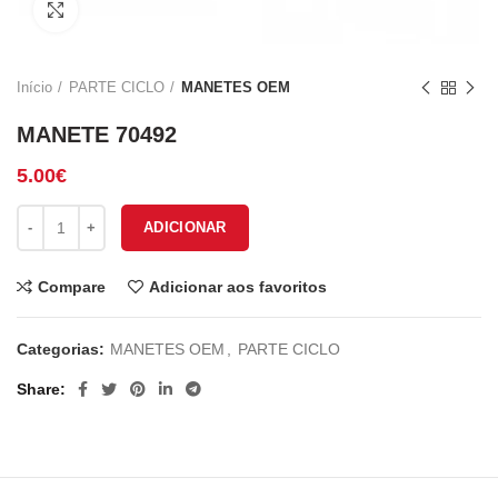
Click to enlarge
Início
PARTE CICLO
MANETES OEM
MANETE 70492
5.00
€
Quantidade de MANETE 70492
ADICIONAR
Compare
Adicionar aos favoritos
Categorias:
MANETES OEM
,
PARTE CICLO
Share