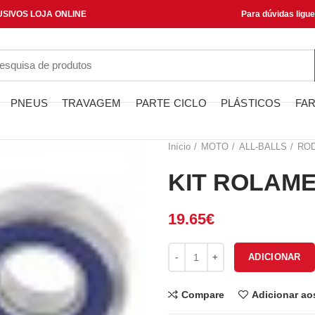
SIVOS LOJA ONLINE
Para dúvidas ligu
PNEUS
TRAVAGEM
PARTE CICLO
PLÁSTICOS
FAR
Início
MOTO
ALL-BALLS
RO
KIT ROLAME
19.65
€
Quantidade de KIT ROLAMENT
ADICIONAR
Compare
Adicionar ao