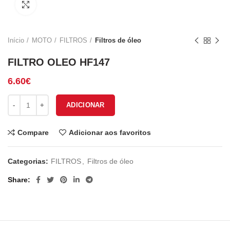
Click to enlarge
Início
MOTO
FILTROS
Filtros de óleo
FILTRO OLEO HF147
6.60
€
Quantidade de FILTRO OLEO HF147
ADICIONAR
Compare
Adicionar aos favoritos
Categorias:
FILTROS
,
Filtros de óleo
Share