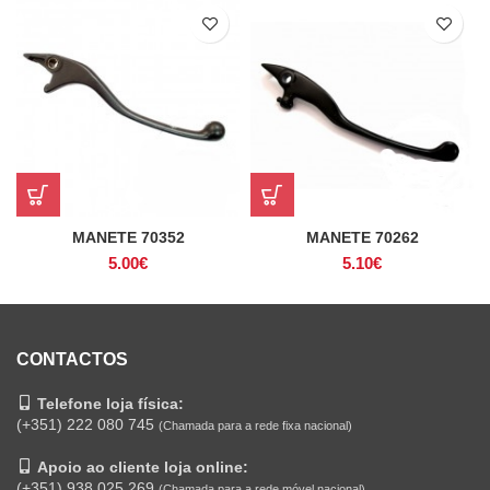
MANETE 70352
MANETE 70262
5.00
€
5.10
€
CONTACTOS
Telefone loja física:
(+351) 222 080 745
(Chamada para a rede fixa nacional)
Apoio ao cliente loja online:
(+351) 938 025 269
(Chamada para a rede móvel nacional)