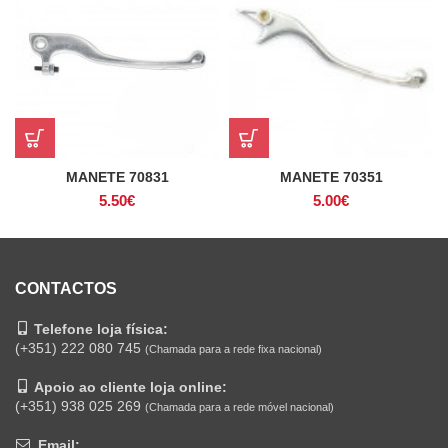
MANETE 70831
MANETE 70351
5.50
€
5.00
€
CONTACTOS
Telefone loja física:
(+351) 222 080 745
(Chamada para a rede fixa nacional)
Apoio ao cliente loja online:
(+351) 938 025 269
(Chamada para a rede móvel nacional)
Email: