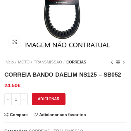
Click to enlarge
Início
MOTO
TRANSMISSÃO
CORREIAS
CORREIA BANDO DAELIM NS125 – SB052
24.50
€
Quantidade de CORREIA BANDO DAELIM NS125 - SB052
ADICIONAR
Compare
Adicionar aos favoritos
Categorias:
CORREIAS
,
TRANSMISSÃO