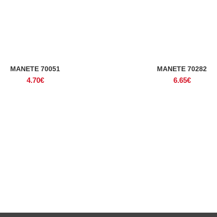
MANETE 70051
MANETE 70282
ADICIONAR
ADICIONAR
4.70
€
6.65
€