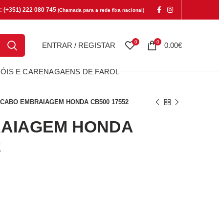
e: (+351) 222 080 745
(Chamada para a rede fixa nacional)
0
0
ENTRAR / REGISTAR
0.00
€
ÓIS E CARENAGAENS DE FAROL
CABO EMBRAIAGEM HONDA CB500 17552
AIAGEM HONDA
2
GEM HONDA CB500 17552