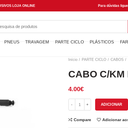
SIVOS LOJA ONLINE
Para dúvidas ligu
PNEUS
TRAVAGEM
PARTE CICLO
PLÁSTICOS
FAR
Início
PARTE CICLO
CABOS
CABO C/KM 
4.00
€
Quantidade de CABO C/KM DAE
ADICIONAR
Compare
Adicionar ao