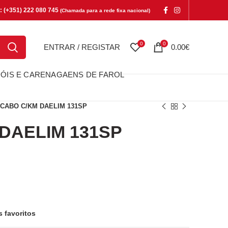
e: (+351) 222 080 745
(Chamada para a rede fixa nacional)
0
0
ENTRAR / REGISTAR
0.00
€
ÓIS E CARENAGAENS DE FAROL
CABO C/KM DAELIM 131SP
DAELIM 131SP
LIM 131SP
s favoritos