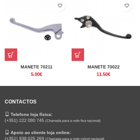
MANETE 70211
MANETE 70022
5.00
€
11.50
€
CONTACTOS
Telefone loja física:
(+351) 222 080 745
(Chamada para a rede fixa nacional)
Apoio ao cliente loja online:
(+351) 938 025 269
(Chamada para a rede móvel nacional)